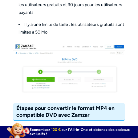
les utilisateurs gratuits et 30 jours pour les utilisateurs
payants
Il y a une limite de taille : les utilisateurs gratuits sont
limités à 50 Mo
Étapes pour convertir le format MP4 en
compatible DVD avec Zamzar
Économisez
120 €
sur l'All-In-One et obtenez des cadeaux
exclusifs !
Étape 1 : Ouvrez n'importe quel navigateur pour visiter le