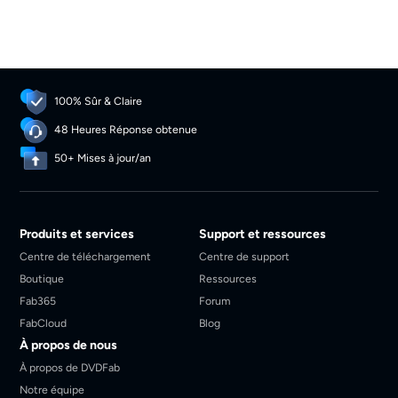
100% Sûr & Claire
48 Heures Réponse obtenue
50+ Mises à jour/an
Produits et services
Support et ressources
Centre de téléchargement
Centre de support
Boutique
Ressources
Fab365
Forum
FabCloud
Blog
À propos de nous
À propos de DVDFab
Notre équipe