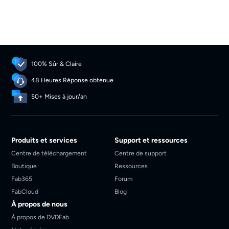
100% Sûr & Claire
48 Heures Réponse obtenue
50+ Mises à jour/an
Produits et services
Support et ressources
Centre de téléchargement
Centre de support
Boutique
Ressources
Fab365
Forum
FabCloud
Blog
À propos de nous
À propos de DVDFab