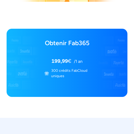
Obtenir Fab365
€
199,99
/1 an
300 crédits FabCloud
uniques