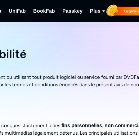
b
UniFab
BookFab
Passkey
Plus
Jusqu'à 
usicFab
UniFab
BookFab
Passkey
PlayerFab
lu-
vidéos en streaming.
léchargement de musique en streaming
L'Optimiseur Vidéo/Audio Alimenté par IA.
La solution ultime pour les E-books, Mangas
Décryptage de disques DVD/B
Lire des disques
& Audiobooks.
streaming.
ilité
RecordFab
Enregistrement 
nt ou utilisant tout produit logiciel ou service fourni par DVD
par les termes et conditions énoncés dans le présent avis de non
s conçues strictement à des
fins personnelles, non commerci
ifs multimédias légalement détenus. Les principales utilisation