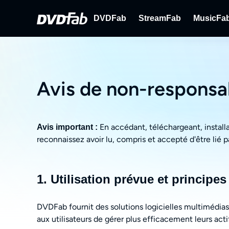
DVDFab
StreamFab
MusicFa
DVDFab
StreamFab
M
Solutions complètes pour DVD/B
Téléchargement de 
Té
ray/UHD.
Avis de non-responsab
En accédant, téléchargeant, installa
Avis important :
reconnaissez avoir lu, compris et accepté d'être lié 
1. Utilisation prévue et principes
DVDFab fournit des solutions logicielles multimédia
aux utilisateurs de gérer plus efficacement leurs act