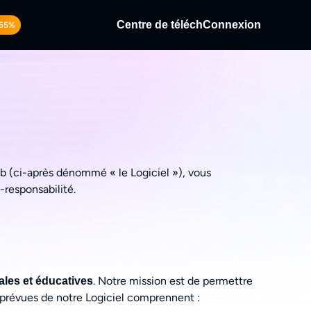
Centre de téléch
Connexion
-65%
lu-ray/UHD.
 et des vidéos locales/en
de vidéos en streaming.
Fab (ci-après dénommé « le Logiciel »), vous
-responsabilité.
. Notre mission est de permettre
ales et éducatives
s prévues de notre Logiciel comprennent :