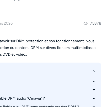
ars 2026
75878
 savoir sur DRM protection et son fonctionnement. Nous
tection du contenu DRM sur divers fichiers multimédias et
 DVD et vidéo..
able DRM audio "Cinavia" ?
 la vidéo DVD de sortie
s fichiers ou DVD sont protégés par des DRM ?