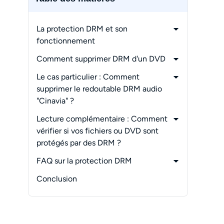
La protection DRM et son
fonctionnement
-
Qu'est-ce que la protection DRM ?
Comment supprimer DRM d'un DVD
-
Comment fonctionne la protection
-
Étape 1 :
Le cas particulier : Comment
DRM
lancez le logiciel et chargez le DVD
supprimer le redoutable DRM audio
-
Étape 2 :
"Cinavia" ?
Choisissez un profil et personnalisez
-
Qu'est-ce que le DRM Cinavia ?
Lecture complémentaire : Comment
la vidéo DVD de sortie
-
La solution d'experte :
vérifier si vos fichiers ou DVD sont
-
Étape 3 :
DVDFab DVD Cinavia Removal
protégés par des DRM ?
Démarrer le processus de rip de DVD
-
Fichiers audio et vidéo
FAQ sur la protection DRM
sans DRM
-
Dossiers
-
Pourquoi les DRM sont-ils utilisés sur
Conclusion
-
Disques DVD
les DVD ?
-
Livres numériques
-
Comment supprimer la protection
DRM d'un livre électronique avec