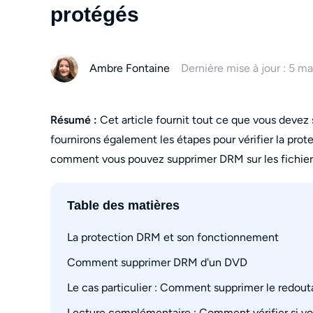
protégés
Ambre Fontaine
Dernière mise à jour : 5 m
Résumé :
Cet article fournit tout ce que vous devez
fournirons également les étapes pour vérifier la pro
comment vous pouvez supprimer DRM sur les fichiers
Table des matières
La protection DRM et son fonctionnement
Comment supprimer DRM d'un DVD 
Qu'est-ce que la protection DRM ?
Comment fonctionne la protection DRM
Le cas particulier : Comment supprimer le redout
Étape 1 : lancez le logiciel et chargez le DVD
Étape 2 : Choisissez un profil et personnalisez
Lecture complémentaire : Comment vérifier si vo
Qu'est-ce que le DRM Cinavia ?