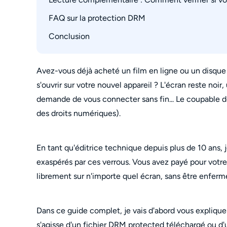
Étape 3 : Démarrer le processus de rip de DV
La solution d'experte : DVDFab DVD Cinavia 
FAQ sur la protection DRM
Fichiers audio et vidéo
Dossiers
Conclusion
Pourquoi les DRM sont-ils utilisés sur les DVD 
Disques DVD
Comment supprimer la protection DRM d'un liv
Livres numériques
Comment supprimer la protection DRM d'un P
Avez-vous déjà acheté un film en ligne ou un disque p
s'ouvrir sur votre nouvel appareil ? L'écran reste noir
Comment supprimer la protection DRM des v
demande de vous connecter sans fin... Le coupable 
Comment puis-je naviguer avec Captvty en co
des droits numériques).
En tant qu'éditrice technique depuis plus de 10 ans,
exaspérés par ces verrous. Vous avez payé pour votre c
librement sur n'importe quel écran, sans être enfer
Dans ce guide complet, je vais d'abord vous explique
s'agisse d'un fichier DRM protected téléchargé ou d'