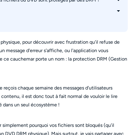
D sans DRM
Removal
?
re électronique avec Calibre ?
DF  ?
hysique, pour découvrir avec frustration qu'il refuse de
, un message d'erreur s'affiche, ou l'application vous
idéos DRM ?
de ce cauchemar porte un nom : la protection DRM (Gestion
ntourant des protections DRM  ?
 je reçois chaque semaine des messages d'utilisateurs
ontenu, il est donc tout à fait normal de vouloir le lire
mé dans un seul écosystème !
r simplement pourquoi vos fichiers sont bloqués (qu'il
un DVD DRM physique). Mais surtout, je vais partager avec