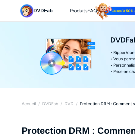
Produits
FAQs
DVDFab
Jusqu'à 50% 
DVDFab
• Ripper/con
• Vous perme
• Personnalis
• Prise en ch
Accueil
/
DVDFab
/
DVD
/
Protection DRM : Comment s
Protection DRM : Comment