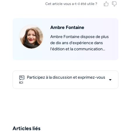
Cet article vous a-t-il été utile ?
Ambre Fontaine
Ambre Fontaine dispose de plus
de dix ans d’expérience dans
l’édition et la communication
technique. Membre clé de
l’équipe francophone de DVDFab,
elle a rédigé des centaines
d’articles couvrant les logiciels
Participez à la discussion et exprimez-vous
DVD, UHD, Blu-ray, vidéo et bien
ici
d’autres. Convaincue que les
mots peuvent rapprocher les
gens, elle s’attache à rendre
accessibles des solutions
logicielles complexes, aidant
chaque lecteur à résoudre ses
problèmes et à tirer le meilleur
Articles liés
parti de ses outils multimédias.