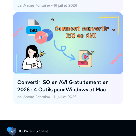
[2026]
par Ambre Fontaine - 16 juillet 2026
Convertir ISO en AVI Gratuitement en
2026 : 4 Outils pour Windows et Mac
par Ambre Fontaine - 11 juillet 2026
100% Sûr & Claire