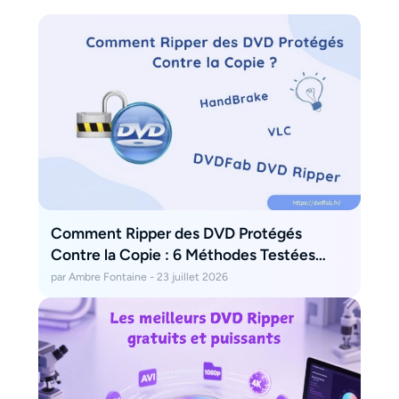
Comment Ripper des DVD Protégés
Contre la Copie : 6 Méthodes Testées
[2026]
par Ambre Fontaine - 23 juillet 2026