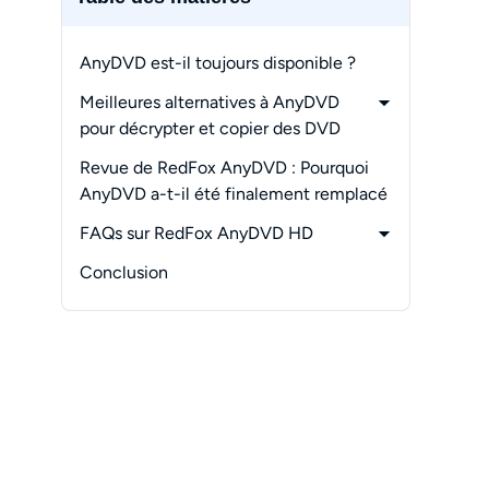
AnyDVD est-il toujours disponible ?
Meilleures alternatives à AnyDVD
pour décrypter et copier des DVD
-
Chemin de mise à niveau 1 :
Revue de RedFox AnyDVD : Pourquoi
DVDFab All-In-One
AnyDVD a-t-il été finalement remplacé
-
Alternative parfaite à AnyDVD avec
FAQs sur RedFox AnyDVD HD
des fonctionnalités puissantes :
-
Qu'est-il arrivé à Redfox.bz ?
DVDFab Passkey
Conclusion
-
Puis-je utiliser un ancien installateur
AnyDVD sans les serveurs RedFox ?
-
AnyDVD est-il gratuit ?
-
Puis-je utiliser AnyDVD HD sur Mac ?
-
SlySoft est-elle toujours en activité ?
-
Est-il sûr de télécharger AnyDVD HD
à partir d'un site tiers ?