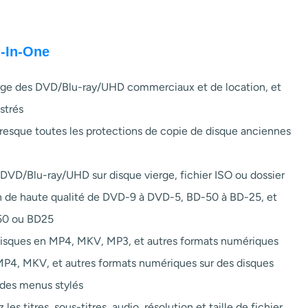
-In-One
rge des DVD/Blu-ray/UHD commerciaux et de location, et
strés
esque toutes les protections de copie de disque anciennes
 DVD/Blu-ray/UHD sur disque vierge, fichier ISO ou dossier
 de haute qualité de DVD-9 à DVD-5, BD-50 à BD-25, et
50 ou BD25
disques en MP4, MKV, MP3, et autres formats numériques
P4, MKV, et autres formats numériques sur des disques
c des menus stylés
 les titres, sous-titres, audio, résolution et taille de fichier