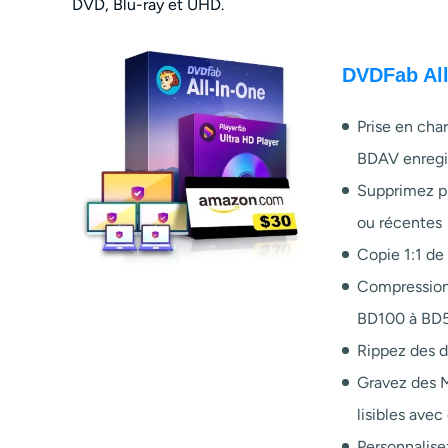
DVD, Blu-ray et UHD.
DVDFab All
Prise en cha
BDAV enregi
Supprimez pr
ou récentes
Copie 1:1 de
Compression
BD100 à BD
Rippez des 
Gravez des M
lisibles ave
Personnalisez