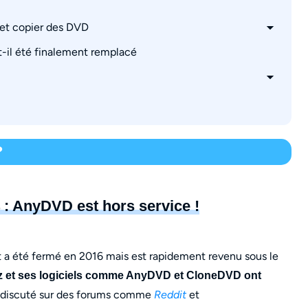
 et copier des DVD
il été finalement remplacé
ne
onnalités puissantes : DVDFab Passkey
sans les serveurs RedFox ?
?
4 : AnyDVD est hors service !
n site tiers ?
yDVD HD ?
eDVD et CloneCD ?
t a été fermé en 2016 mais est rapidement revenu sous le
x.bz et ses logiciels comme AnyDVD et CloneDVD ont
nt discuté sur des forums comme
Reddit
et