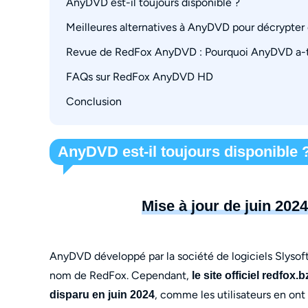
AnyDVD est-il toujours disponible ?
Meilleures alternatives à AnyDVD pour décrypter
Revue de RedFox AnyDVD : Pourquoi AnyDVD a-t-
Chemin de mise à niveau 1 : DVDFab All-In-O
Alternative parfaite à AnyDVD avec des foncti
FAQs sur RedFox AnyDVD HD
Conclusion
Qu'est-il arrivé à Redfox.bz ?
Puis-je utiliser un ancien installateur AnyDVD 
AnyDVD est-il gratuit ?
AnyDVD est-il toujours disponible 
Puis-je utiliser AnyDVD HD sur Mac ?
SlySoft est-elle toujours en activité ?
Mise à jour de juin 202
Est-il sûr de télécharger AnyDVD HD à partir d'u
Comment redémarrer la période d'essai d'An
Quelle est la différence entre AnyDVD, Clon
AnyDVD développé par la société de logiciels Slysof
nom de RedFox. Cependant,
le site officiel redfo
, comme les utilisateurs en o
disparu en juin 2024