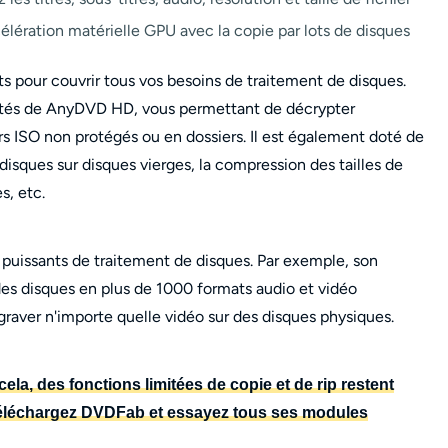
célération matérielle GPU avec la copie par lots de disques
 pour couvrir tous vos besoins de traitement de disques.
lités de AnyDVD HD, vous permettant de décrypter
rs ISO non protégés ou en dossiers. Il est également doté de
sques sur disques vierges, la compression des tailles de
s, etc.
 puissants de traitement de disques. Par exemple, son
es disques en plus de 1000 formats audio et vidéo
raver n'importe quelle vidéo sur des disques physiques.
ela, des fonctions limitées de copie et de rip restent
Téléchargez DVDFab et essayez tous ses modules