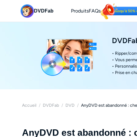
Produits
FAQs
DVDFab
Jusqu'à 50% 
DVDFab
• Ripper/con
• Vous perme
• Personnalis
• Prise en ch
Accueil
/
DVDFab
/
DVD
/
AnyDVD est abandonné : chem
AnyDVD est abandonné : c