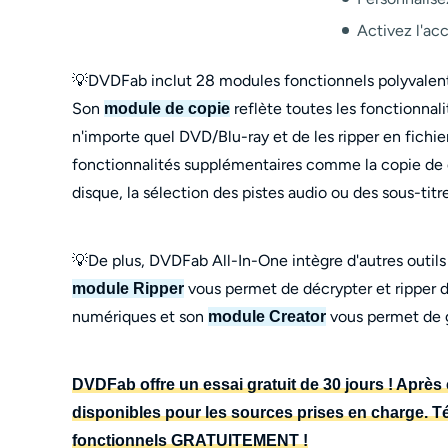
Activez l'ac
💡DVDFab inclut 28 modules fonctionnels polyvalents
Son
reflète toutes les fonctionna
module de copie
n'importe quel DVD/Blu-ray et de les ripper en fichie
fonctionnalités supplémentaires comme la copie de di
disque, la sélection des pistes audio ou des sous-titre
💡De plus, DVDFab All-In-One intègre d'autres outils
vous permet de décrypter et ripper d
module Ripper
numériques et son
vous permet de g
module Creator
DVDFab offre un essai gratuit de 30 jours ! Après c
disponibles pour les sources prises en charge. 
fonctionnels GRATUITEMENT !