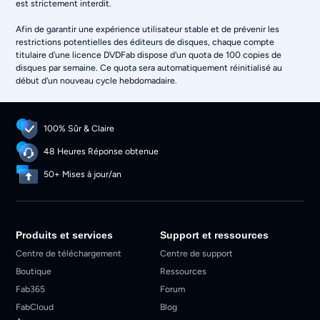
est strictement interdit.
Afin de garantir une expérience utilisateur stable et de prévenir les
restrictions potentielles des éditeurs de disques, chaque compte
titulaire d'une licence DVDFab dispose d'un quota de 100 copies de
disques par semaine. Ce quota sera automatiquement réinitialisé au
début d'un nouveau cycle hebdomadaire.
100% Sûr & Claire
48 Heures Réponse obtenue
50+ Mises à jour/an
Produits et services
Support et ressources
Centre de téléchargement
Centre de support
Boutique
Ressources
Fab365
Forum
FabCloud
Blog