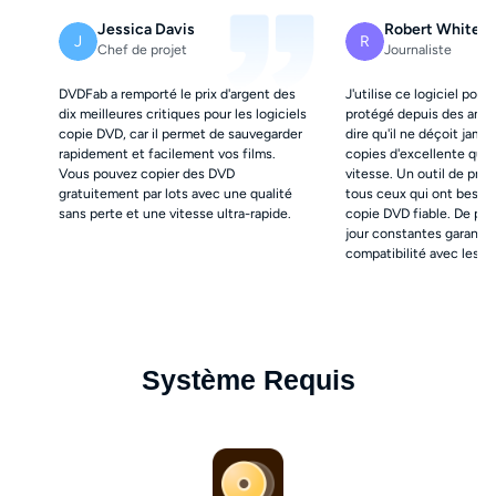
Jessica Davis
Robert White
J
R
Chef de projet
Journaliste
DVDFab a remporté le prix d'argent des
J'utilise ce logiciel pour
dix meilleures critiques pour les logiciels
protégé depuis des année
copie DVD, car il permet de sauvegarder
dire qu'il ne déçoit jamais
rapidement et facilement vos films.
copies d'excellente qual
Vous pouvez copier des DVD
vitesse. Un outil de prem
gratuitement par lots avec une qualité
tous ceux qui ont besoin 
sans perte et une vitesse ultra-rapide.
copie DVD fiable. De plus
jour constantes garantis
compatibilité avec les 
sont tout simplement i
!
Système Requis