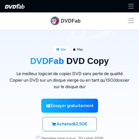
DVDFab
Win
Mac
DVDFab
DVD Copy
Le meilleur logiciel de copier DVD sans perte de qualité
Copier un DVD sur un disque vierge ou en tant qu'ISO/dossier
sur le disque dur
Essayer gratuitement
Acheter
42,50€
Dernière mise à jour : 30 juillet 2026