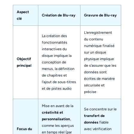
Aspect
Création de Blu-ray
Gravure de Blu-ray
clé
L'enregistrement
La création des
du contenu
fonctionnalités
numérique finalisé
interactives du
sur un disque
disque implique la
Objectif
physique implique
conception de
principal
de s'assurer que les
menus, la définition
données sont
de chapitres et
écrites de manière
l'ajout de sous-titres
sécurisée et
et de pistes audio
précise
Mise en avant de la
Se concentre sur le
créativité et
transfert de
personnalisation
,
données
fiable
comme les aperçus
Focus du
avec vérification
en temps réel (par