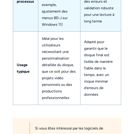
processus
des erreurs et
exemple,
validation robuste
ajustement des
pour une lecture à
menus BD-J sur
long terme
Windows 11)
Idéal pour les
Adapté pour
utilisateurs
garantir que le
nécessitant une
disque final est
personnalisation
lisible de manière
Usage
détaillée du disque,
fiable dans le
typique
que ce soit pour des
temps, avec un
projets vidéo
risque minimal
personnels ou des
d'erreurs de
productions
données
professionnelles
Si vous êtes intéressé par les logiciels de