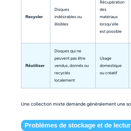
Récupération
Disques
des
Recycler
indésirables ou
matériaux
illisibles
lorsqu’elle
est possible
Disques qui ne
peuvent pas être
Usage
Réutiliser
vendus, donnés ou
domestique
recyclés
ou créatif
localement
Une collection mixte demande généralement une solu
Problèmes de stockage et de lectu