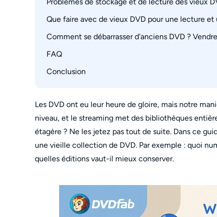
Problèmes de stockage et de lecture des vieux 
Que faire avec de vieux DVD pour une lecture et 
Pourquoi les DVD se détériorent-ils avec le te
Comment se débarrasser d'anciens DVD ? Vendre, 
Numérisez d'anciens DVD avec DVDFab DVD 
FAQ
Vérifiez la valeur avant de vendre
Donnez localement les DVD lisibles
Conclusion
Les DVD sont-ils dépassés si le streaming est p
Recyclez ou réutilisez les DVD indésirables
Les magasins d’occasion, comme Goodwill, acc
Effacez et réutilisez uniquement les DVD réins
Que dois-je faire si mes DVD ne se vendent pa
Les DVD ont eu leur heure de gloire, mais notre maniè
niveau, et le streaming met des bibliothèques entières
étagère ? Ne les jetez pas tout de suite. Dans ce guid
une vieille collection de DVD. Par exemple : quoi nu
quelles éditions vaut-il mieux conserver.