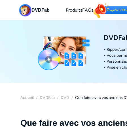
Produits
FAQs
DVDFab
Jusqu'à 50% 
DVDFab
• Ripper/con
• Vous perme
• Personnalis
• Prise en ch
Accueil
/
DVDFab
/
DVD
/
Que faire avec vos anciens DV
Que faire avec vos ancien