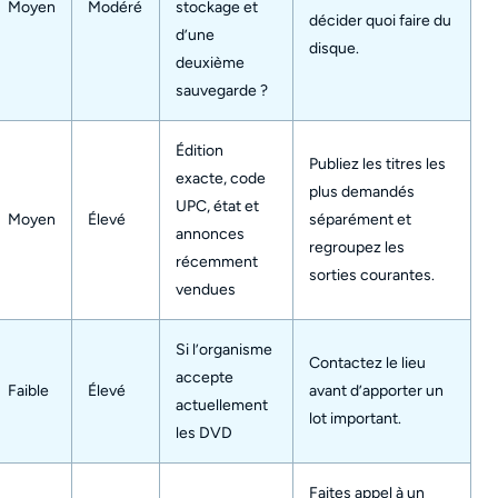
Moyen
Modéré
stockage et
décider quoi faire du
d’une
disque.
deuxième
sauvegarde ?
Édition
Publiez les titres les
exacte, code
plus demandés
UPC, état et
Moyen
Élevé
séparément et
annonces
regroupez les
récemment
sorties courantes.
vendues
Si l’organisme
Contactez le lieu
accepte
Faible
Élevé
avant d’apporter un
actuellement
lot important.
les DVD
Faites appel à un