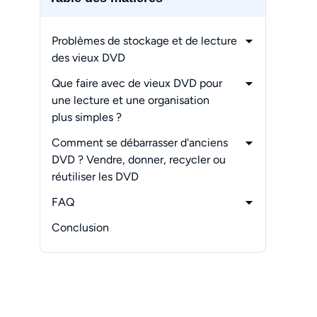
Problèmes de stockage et de lecture
des vieux DVD
-
Pourquoi les DVD se détériorent-ils
Que faire avec de vieux DVD pour
avec le temps ?
une lecture et une organisation
plus simples ?
-
Numérisez d'anciens DVD avec
Comment se débarrasser d'anciens
DVDFab DVD Ripper
DVD ? Vendre, donner, recycler ou
réutiliser les DVD
-
Vérifiez la valeur avant de vendre
FAQ
-
Donnez localement les DVD lisibles
-
Les DVD sont-ils dépassés si le
Conclusion
-
Recyclez ou réutilisez les DVD
streaming est plus simple ?
indésirables
-
Les magasins d’occasion, comme
-
Effacez et réutilisez uniquement les
Goodwill, acceptent-ils les anciens
DVD réinscriptibles
DVD ?
-
Que dois-je faire si mes DVD ne se