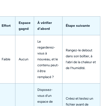
Espace
À vérifier
Effort
Étape suivante
gagné
d’abord
Le
regarderez-
Rangez-le debout
vous à
dans son boîtier, à
Faible
Aucun
nouveau, et le
l’abri de la chaleur et
contenu peut-
de l’humidité.
il être
remplacé ?
Disposez-
vous d’un
Créez et testez un
espace de
fichier avant de