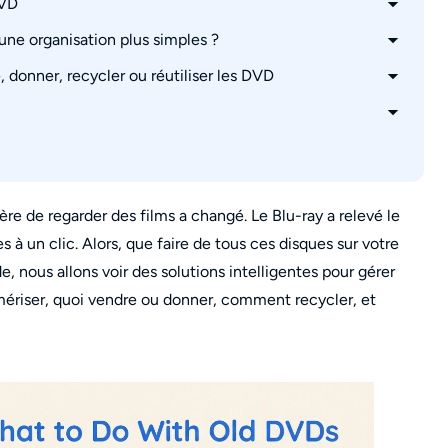
DVD
une organisation plus simples ?
mps ?
donner, recycler ou réutiliser les DVD
Ripper
lus simple ?
eptent-ils les anciens DVD ?
criptibles
s ?
re de regarder des films a changé. Le Blu-ray a relevé le
 à un clic. Alors, que faire de tous ces disques sur votre
e, nous allons voir des solutions intelligentes pour gérer
mériser, quoi vendre ou donner, comment recycler, et