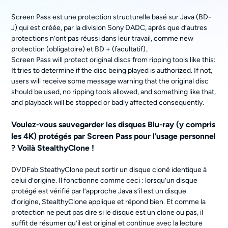
Screen Pass est une protection structurelle basé sur Java (BD-
J) qui est créée, par la division Sony DADC, après que d’autres
protections n’ont pas réussi dans leur travail, comme new
protection (obligatoire) et BD + (facultatif)..
Screen Pass will protect original discs from ripping tools like this:
It tries to determine if the disc being played is authorized. If not,
users will receive some message warning that the original disc
should be used, no ripping tools allowed, and something like that,
and playback will be stopped or badly affected consequently.
Voulez-vous sauvegarder les disques Blu-ray (y compris
les 4K) protégés par Screen Pass pour l’usage personnel
? Voilà StealthyClone !
DVDFab SteathyClone peut sortir un disque cloné identique à
celui d’origine. Il fonctionne comme ceci : lorsqu’un disque
protégé est vérifié par l’approche Java s’il est un disque
d’origine, StealthyClone applique et répond bien. Et comme la
protection ne peut pas dire si le disque est un clone ou pas, il
suffit de résumer qu’il est original et continue avec la lecture