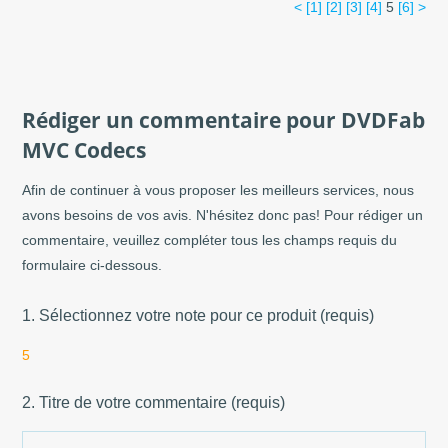
<
[1]
[2]
[3]
[4]
5
[6]
>
Rédiger un commentaire pour DVDFab
MVC Codecs
Afin de continuer à vous proposer les meilleurs services, nous
avons besoins de vos avis. N'hésitez donc pas! Pour rédiger un
commentaire, veuillez compléter tous les champs requis du
formulaire ci-dessous.
1. Sélectionnez votre note pour ce produit (requis)
5
2. Titre de votre commentaire (requis)