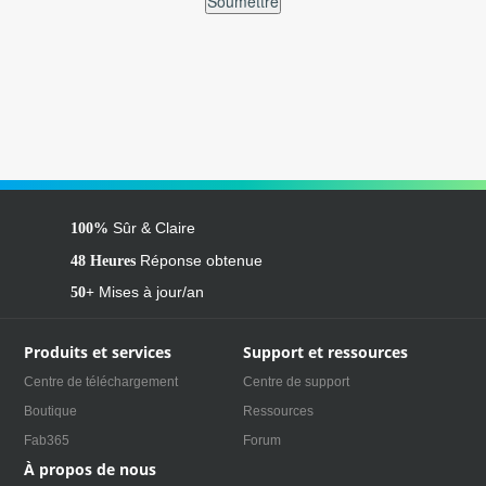
Soumettre
Sûr & Claire
100%
Réponse obtenue
48 Heures
Mises à jour/an
50+
Produits et services
Support et ressources
Centre de téléchargement
Centre de support
Boutique
Ressources
Fab365
Forum
À propos de nous