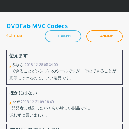
Skip
to
content
DVDFab MVC Codecs
4.9 stars
Essayer
Acheter
使えます
みはし
2018-12-28 05:34:00
5
できることがシンプルのツールですが、そのできることが
完璧にできるので、いい製品です。
ほかにはない
syuji
2018-12-21 09:18:49
5
開発者に感謝したいくらい珍しい製品です。
迷わずに買いました。