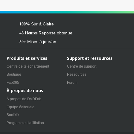
Sûr & Claire
100%
Réponse obtenue
48 Heures
Mises à jour/an
50+
Produits et services
Support et ressources
Centre de téléchargement
Centre de support
Boutique
Ressources
Fab365
Forum
À propos de nous
À propos de DVDFab
Équipe éditoriale
Société
Programme d'affiliation