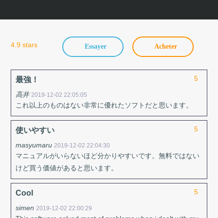
Skip
to
content
4.9 stars
Essayer
Acheter
5
最強！
高井
2019-12-02 22:05:05
これ以上のものはない非常に優れたソフトだと思います。
5
使いやすい
masyumaru
2019-12-02 22:04:30
マニュアルがいらないほど分かりやすいです。無料ではない
けど買う価値があると思います。
5
Cool
simen
2019-12-02 22:00:29