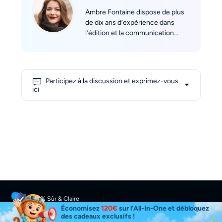
Ambre Fontaine dispose de plus
de dix ans d’expérience dans
l’édition et la communication
technique. Membre clé de
l’équipe francophone de DVDFab,
elle a rédigé des centaines
d’articles couvrant les logiciels
Participez à la discussion et exprimez-vous
DVD, UHD, Blu-ray, vidéo et bien
ici
d’autres. Convaincue que les
mots peuvent rapprocher les
gens, elle s’attache à rendre
accessibles des solutions
logicielles complexes, aidant
chaque lecteur à résoudre ses
problèmes et à tirer le meilleur
parti de ses outils multimédias.
100% Sûr & Claire
Économisez
120€
sur l'All-In-One et débloquez
48 Heures Réponse obtenue
des cadeaux exclusifs !