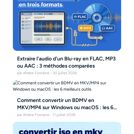
Extraire l'audio d'un Blu-ray en FLAC, MP3
ou AAC : 3 méthodes comparées
par Ambre Fontaine - 30 juillet 2026
Comment convertir un BDMV en
MKV/MP4 sur Windows ou macOS : les 6
meilleurs outils
par Ambre Fontaine - 11 juillet 2026