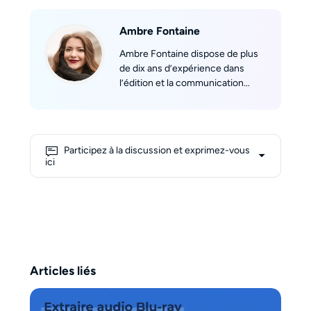
Ambre Fontaine
Ambre Fontaine dispose de plus
de dix ans d’expérience dans
l’édition et la communication
technique. Membre clé de
l’équipe francophone de DVDFab,
elle a rédigé des centaines
d’articles couvrant les logiciels
Participez à la discussion et exprimez-vous
DVD, UHD, Blu-ray, vidéo et bien
ici
d’autres. Convaincue que les
mots peuvent rapprocher les
gens, elle s’attache à rendre
accessibles des solutions
logicielles complexes, aidant
chaque lecteur à résoudre ses
problèmes et à tirer le meilleur
Articles liés
parti de ses outils multimédias.