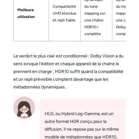
Compatibilité
du tone
du tone
Meilleure
UHD étendue
mapping sur
mapping sur
utilisation
et repli fiable
une chaîne
une chaîne
HDR10+
Dolby Vision
complète
complète
Le verdict le plus clair est conditionnel : Dolby Vision a du
sens lorsque l’édition et chaque appareil de la chaîne le
prennent en charge ; HDR10 suffit quand la compatibilité
et un repli prévisible comptent davantage que les
métadonnées dynamiques.
HLG, ou Hybrid Log-Gamma, est un
autre format HDR conçu pour la
diffusion. Il ne repose pas sur le même
modèle de métadonnées que HDR10,