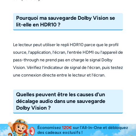
Pourquoi ma sauvegarde Dolby Vision se
lit-elle en HDR10 ?
Le lecteur peut utiliser le repli HDR10 parce que le profil
source, l’application, l’écran, l’entrée HDMI ou l’appareil de
pass-through ne prend pas en charge le signal Dolby
Vision. Vérifiez l’indicateur de signal de l’écran, puis testez
une connexion directe entre le lecteur et l’écran.
Quelles peuvent être les causes d’un
décalage audio dans une sauvegarde
Dolby Vision ?
Économisez
120€
sur l'All-In-One et débloquez
Les causes possibles incluent le timing de la source, le
des cadeaux exclusifs !
comportement du passthrough, les réglages de remux, le