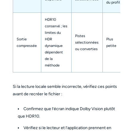
du profil
l’a
HDR10
conservé ; les
limites du
Pe
Pistes
Sortie
HDR
Plus
ou
sélectionnées
compressée
dynamique
petite
le
ou converties
dépendent
d’a
de la
méthode
Si la lecture locale semble incorrecte, vérifiez ces points
avant de recréer le fichier :
Confirmez que l’écran indique Dolby Vision plutôt
que HDR10.
Vérifiez si le lecteur et l’application prennent en