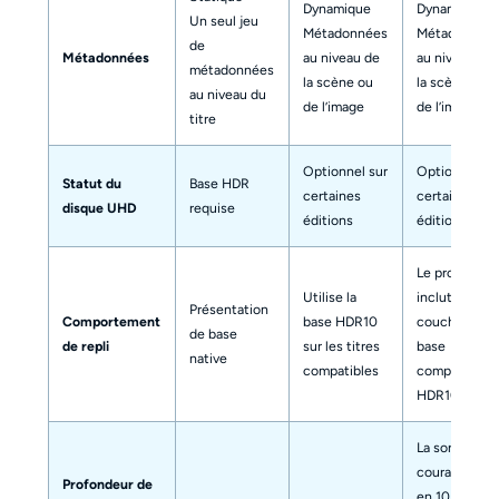
Dynamique
Dynamique
Un seul jeu
Métadonnées
Métadonnée
de
Métadonnées
au niveau de
au niveau de
métadonnées
la scène ou
la scène ou
au niveau du
de l’image
de l’image
titre
Optionnel sur
Optionnel su
Statut du
Base HDR
certaines
certaines
disque UHD
requise
éditions
éditions
Le profil 7
Utilise la
inclut une
Présentation
Comportement
base HDR10
couche de
de base
de repli
sur les titres
base
native
compatibles
compatible
HDR10
La sortie UH
courante est
Profondeur de
en 10 bits ; le