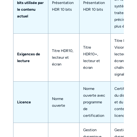
bits utilisée par
Présentation
Présentation
système peu
le contenu
HDR 10 bits
HDR 10 bits
traiter une
actuel
précision
plus élevée
Titre Dolby
Titre
Vision,
Titre HDR10,
Exigences de
HDR10+,
lecteur,
lecteur et
lecture
lecteur et
écran et
écran
écran
chaîne de
signal
Norme
Certification
ouverte avec
du dispositif
Norme
Licence
programme
et du
ouverte
de
contenu sou
certification
licence
Gestion
Gestion
dynamique
dynamique