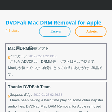
Skip
to
content
DVDFab Mac DRM Removal for Apple
4.9 stars
Essayer
Acheter
Mac用DRM除去ソフト
バッカーノ
2019-02-14 22:13:08
5
こちらのDVDFab DRM除去 ソフトはMacで使えて、
Macしか持っていない自分にとって非常にありがたい製品で
す。
Thanks DVDFab Team
Stephen Edge
2019-01-28 02:26:58
5
I have been having a hard time playing some older napster
audio files. DVDFab Mac DRM Removal for Apple removed